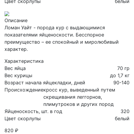
Цвет скорлупы
белый
Описание
Ломан Уайт - порода кур с выдающимися
показателями яйценоскости. Бесспорное
преимущество – ее спокойный и миролюбивый
характер.
Характеристика
Вес яйца
70 гр
Вес курицы
до 1,7 кг
Возраст начала яйцекладки, дней
90-140
Происхождение
кросс кур, выведенный путем
скрещивания леггорнов,
плимутроков и других пород
Яйценоскость, шт. в год
320
Цвет скорлупы
белый
820 ₽